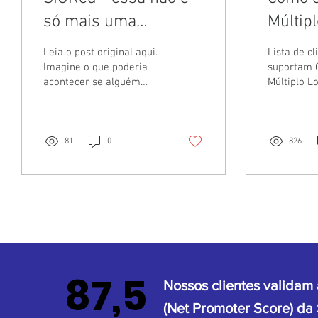
só mais uma
Múltipl
vulnerabilidade -
Autent
Leia o post original aqui.
Lista de cl
atualize agora e pare
gatewa
Imagine o que poderia
suportam 
acontecer se alguém
Múltiplo L
a próxima pandemia
Access
conseguisse interceptar e
gateways 
virtual
ler cada um dos seus
Point
R80.10 ou 
email sem você saber,...
Mobile Acc
VPN...
81
0
826
87,5
Nossos clientes validam
(Net Promoter Score) da 