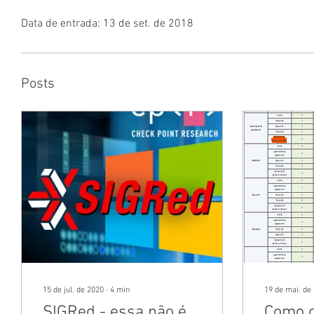
Data de entrada: 13 de set. de 2018
Posts
15 de jul. de 2020
∙
4
min
19 de mai. de
SIGRed - essa não é
Como c