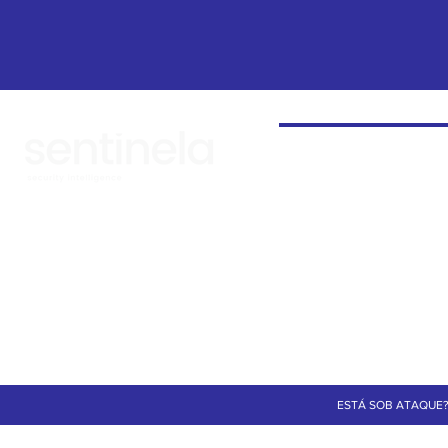
PRODUTOS
Continuous Threat Detection
Secure Remote Access
Gestão de Vulnerabilidades
SIEM
Firewalls
Endpoint
Proteção de E-mails
Phishing Test
ESTÁ SOB ATAQUE?