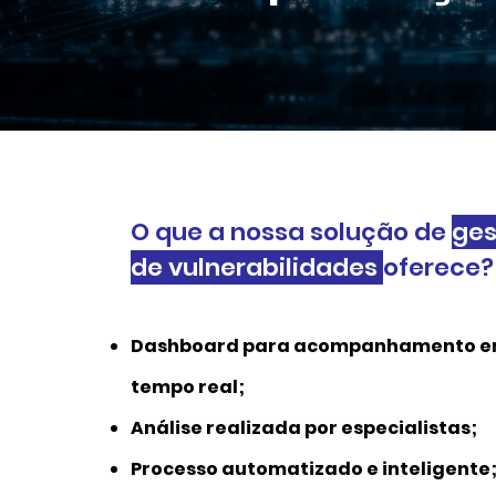
O que a nossa solução de
ges
de vulnerabilidades
oferece?
Dashboard para acompanhamento 
tempo real;
Análise realizada por especialistas;
Processo automatizado e inteligente