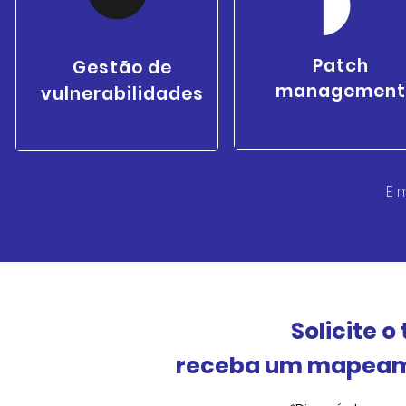
Patch
Gestão de
management
vulnerabilidades
E m
Solicite o 
receba um mapeame